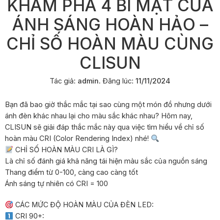
KHÁM PHÁ 4 BÍ MẬT CỦA
ÁNH SÁNG HOÀN HẢO –
CHỈ SỐ HOÀN MÀU CÙNG
CLISUN
Tác giả:
admin
.
Đăng lúc:
11/11/2024
Bạn đã bao giờ thắc mắc tại sao cùng một món đồ nhưng dưới
ánh đèn khác nhau lại cho màu sắc khác nhau? Hôm nay,
CLISUN sẽ giải đáp thắc mắc này qua việc tìm hiểu về chỉ số
hoàn màu CRI (Color Rendering Index) nhé!
CHỈ SỐ HOÀN MÀU CRI LÀ GÌ?
Là chỉ số đánh giá khả năng tái hiện màu sắc của nguồn sáng
Thang điểm từ 0-100, càng cao càng tốt
Ánh sáng tự nhiên có CRI = 100
CÁC MỨC ĐỘ HOÀN MÀU CỦA ĐÈN LED:
CRI 90+: