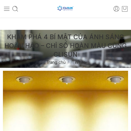
Hotline bán hàng:
0919181611
KHÁM PHÁ 4 BÍ MẬT CỦA ÁNH SÁNG
HOÀN HẢO – CHỈ SỐ HOÀN MÀU CÙNG
CLISUN
Trang chủ
Tin tức