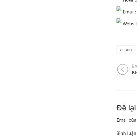
Email :
Websit
clisun
B
Để lạ
Email của
Bình luậ