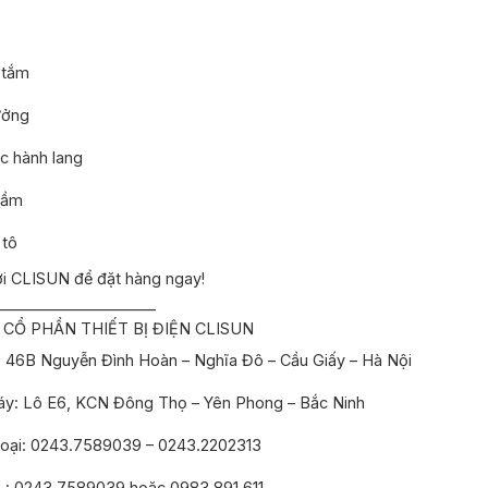
 tắm
ưởng
c hành lang
hầm
 tô
ới CLISUN để đặt hàng ngay!
_____________________
CỔ PHẦN THIẾT BỊ ĐIỆN CLISUN
 46B Nguyễn Đình Hoàn – Nghĩa Đô – Cầu Giấy – Hà Nội
y: Lô E6, KCN Đông Thọ – Yên Phong – Bắc Ninh
hoại: 0243.7589039 – 0243.2202313
e : 0243.7589039 hoặc 0983 891 611