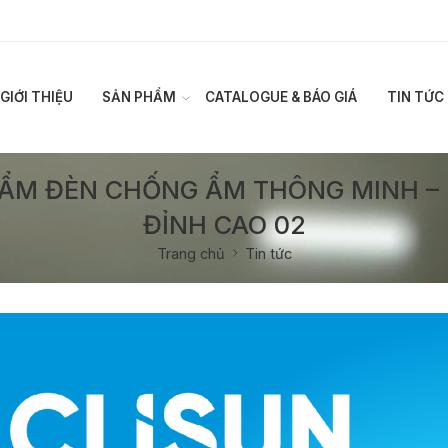
GIỚI THIỆU
SẢN PHẨM
CATALOGUE & BÁO GIÁ
TIN TỨC
HẨM ĐÈN CHỐNG ẨM THÔNG MINH – 
ĐỈNH CAO 02
Trang chủ
Tin tức