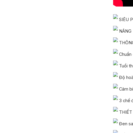
SIÊU 
NÂNG 
THÔNG
Chuẩn 
Tuổi th
Độ hoà
Cảm biế
3 chế đ
THIẾT
Đen san