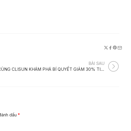
BÀI SAU
CÙNG CLISUN KHÁM PHÁ BÍ QUYẾT GIẢM 30% TIỀN ĐIỆN MỖI THÁNG
 đánh dấu
*