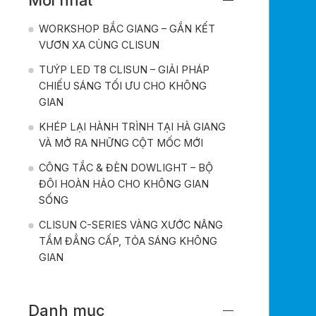
WORKSHOP BẮC GIANG – GẮN KẾT
VƯƠN XA CÙNG CLISUN
TUÝP LED T8 CLISUN – GIẢI PHÁP
CHIẾU SÁNG TỐI ƯU CHO KHÔNG
GIAN
KHÉP LẠI HÀNH TRÌNH TẠI HÀ GIANG
VÀ MỞ RA NHỮNG CỘT MỐC MỚI
CÔNG TẮC & ĐÈN DOWLIGHT – BỘ
ĐÔI HOÀN HẢO CHO KHÔNG GIAN
SỐNG
CLISUN C-SERIES VÀNG XƯỚC NÂNG
TẦM ĐẲNG CẤP, TỎA SÁNG KHÔNG
GIAN
Danh mục