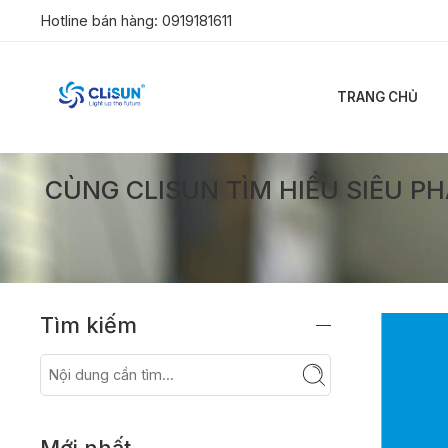
Hotline bán hàng:
0919181611
TRANG CHỦ
CÙNG CLISUN TÌM HIỂU SIÊU P
Tìm kiếm
Mới nhất