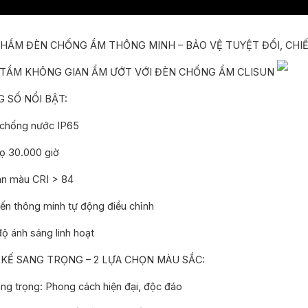
PHẨM ĐÈN CHỐNG ẨM THÔNG MINH – BẢO VỆ TUYỆT ĐỐI, CHI
TẦM KHÔNG GIAN ẨM ƯỚT VỚI ĐÈN CHỐNG ẨM CLISUN
 SỐ NỔI BẬT:
chống nước IP65
ọ 30.000 giờ
n màu CRI > 84
n thông minh tự động điều chỉnh
ộ ánh sáng linh hoạt
 KẾ SANG TRỌNG – 2 LỰA CHỌN MÀU SẮC:
g trọng: Phong cách hiện đại, độc đáo