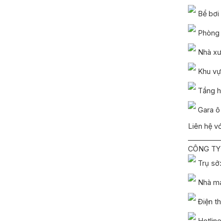
Bể bơi
Phòng
Nhà x
Khu vự
Tầng 
Gara ô
Liên hệ v
_________
CÔNG TY 
Trụ sở:
Nhà má
Điện t
Hotlin