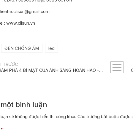
 lienhe.clisun@gmail.com
e :
www.clisun.vn
ĐÈN CHỐNG ẨM
led
ÀI TRƯỚC
KHÁM PHÁ 4 BÍ MẬT CỦA ÁNH SÁNG HOÀN HẢO – CHỈ SỐ HOÀN MÀU CÙNG CLISUN
i một bình luận
 bạn sẽ không được hiển thị công khai.
Các trường bắt buộc được
n
*