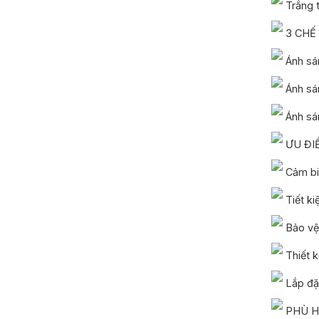
Trắng t
3 CHẾ
Ánh sán
Ánh sá
Ánh sán
ƯU ĐI
Cảm biế
Tiết ki
Bảo vệ 
Thiết k
Lắp đặt
PHÙ H