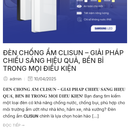
ĐÈN CHỐNG ẨM CLISUN – GIẢI PHÁP
CHIẾU SÁNG HIỆU QUẢ, BỀN BỈ
TRONG MỌI ĐIỀU KIỆN
admin
10/04/2025
Đ𝐄̀𝐍 𝐂𝐇𝐎̂́𝐍𝐆 𝐀̂̉𝐌 𝐂𝐋𝐈𝐒𝐔𝐍 – 𝐆𝐈𝐀̉𝐈 𝐏𝐇𝐀́𝐏 𝐂𝐇𝐈𝐄̂́𝐔 𝐒𝐀́𝐍𝐆 𝐇𝐈𝐄̣̂𝐔
𝐐𝐔𝐀̉, 𝐁𝐄̂̀𝐍 𝐁𝐈̉ 𝐓𝐑𝐎𝐍𝐆 𝐌𝐎̣𝐈 Đ𝐈𝐄̂̀𝐔 𝐊𝐈𝐄̣̂𝐍! Bạn đang tìm kiếm
một loại đèn có khả năng chống nước, chống bụi, phù hợp cho
môi trường ẩm ướt như nhà kho, hầm xe, nhà xưởng? Đèn
chống ẩm 𝗖𝗟𝗜𝗦𝗨𝗡 chính là lựa chọn hoàn hảo […]
ĐỌC TIẾP ➞