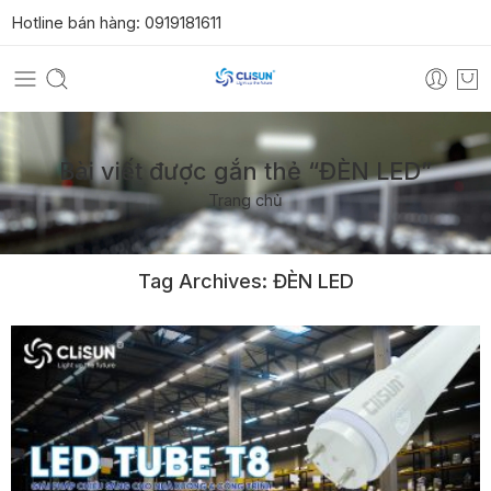
Hotline bán hàng:
0919181611
Bài viết được gắn thẻ “ĐÈN LED”
Trang chủ
Tag Archives:
ĐÈN LED