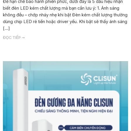
Để hạn chế bảo hành phiền phức, dưới đây là 5 dấu hiệu nhận
biết đèn LED kém chất lượng mà bạn cần lưu ý: 1. Ánh sáng
không đều – chớp nháy nhẹ khi bật Đèn kém chất lượng thường
dùng chip LED rẻ tiền hoặc driver yếu. Khi bật sẽ thấy ánh sáng
[…]
ĐỌC TIẾP ➞