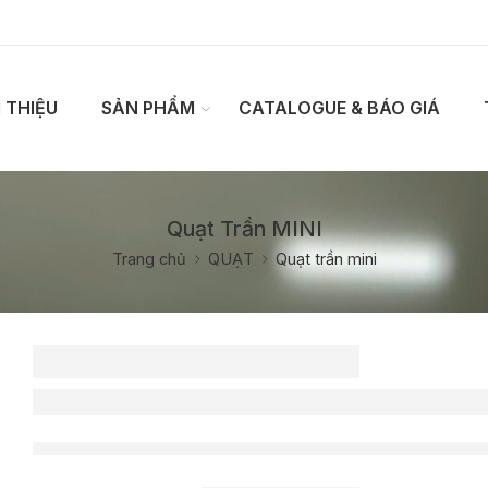
I THIỆU
SẢN PHẨM
CATALOGUE & BÁO GIÁ
Quạt Trần MINI
Trang chủ
QUẠT
Quạt trần mini