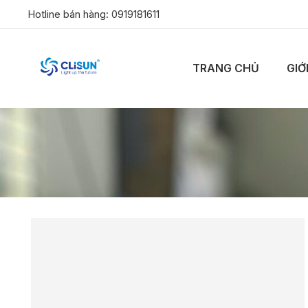
Hotline bán hàng:
0919181611
TRANG CHỦ
GIỚ