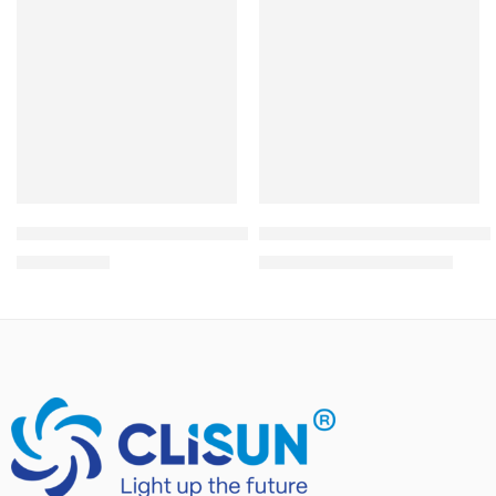
Quạt Trần Đèn Trang Trí QTD 06
QUẠT TRẦN ĐÈN TRANG TRÍ
4.000.000
₫
5.860.000
₫
–
6.500.000
₫