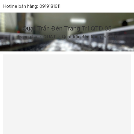
Hotline bán hàng:
0919181611
Quạt Trần Đèn Trang Trí QTD 05
Trang chủ
QUẠT
Quạt trần đèn trang trí QTD