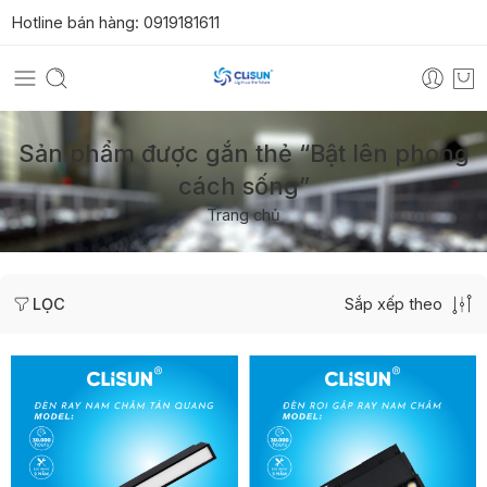
Hotline bán hàng:
0919181611
Sản phẩm được gắn thẻ “Bật lên phong
cách sống”
Trang chủ
Sắp xếp theo
LỌC