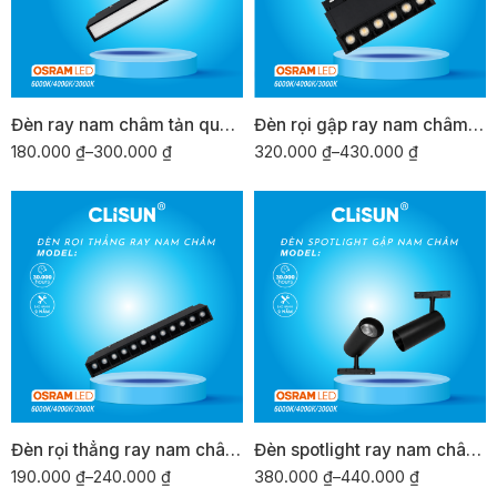
Đèn ray nam châm tản quang CLISUN RNC-TQ
Đèn rọi gập ray nam châm CLISUN RNC-RG
180.000
₫
–
300.000
₫
320.000
₫
–
430.000
₫
Đèn rọi thẳng ray nam châm CLISUN RNC-RT
Đèn spotlight ray nam châm CLISUN RNC-SP
190.000
₫
–
240.000
₫
380.000
₫
–
440.000
₫