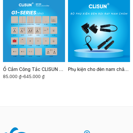
Ổ Cắm Công Tắc CLISUN G1-SERIES/vàng
Phụ kiện cho đèn nam châm, thanh ray nổi/chìm CLISUN
85.000
₫
–
645.000
₫