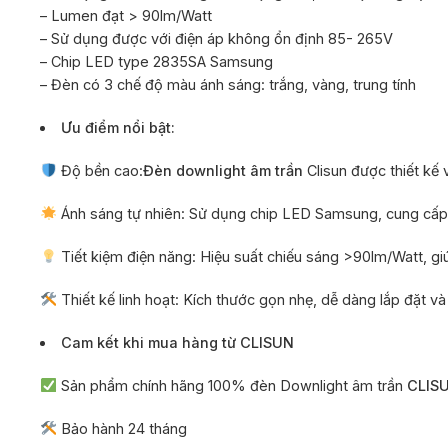
– Lumen đạt > 90lm/Watt
– Sử dụng được với điện áp không ổn định 85- 265V
– Chip LED type 2835SA Samsung
– Đèn có 3 chế độ màu ánh sáng: trắng, vàng, trung tính
Ưu điểm nổi bật:
Độ bền cao:
Đèn downlight âm trần
Clisun được thiết kế 
Ánh sáng tự nhiên: Sử dụng chip LED Samsung, cung cấp á
Tiết kiệm điện năng: Hiệu suất chiếu sáng >90lm/Watt, giú
Thiết kế linh hoạt: Kích thước gọn nhẹ, dễ dàng lắp đặt v
Cam kết khi mua hàng từ CLISUN
Sản phẩm chính hãng 100% đèn Downlight âm trần
CLIS
Bảo hành 24 tháng