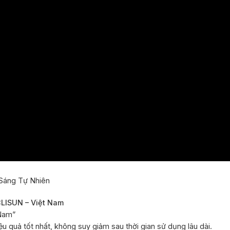
 Sáng Tự Nhiên
LISUN – Việt Nam
 Nam”
 quả tốt nhất, không suy giảm sau thời gian sử dụng lâu dài.