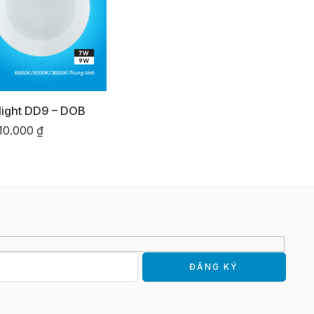
ight DD9 – DOB
10.000
₫