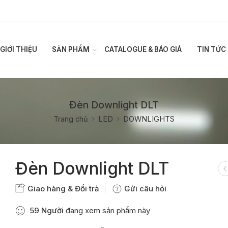
GIỚI THIỆU
SẢN PHẨM
CATALOGUE & BÁO GIÁ
TIN TỨC
Đèn Downlight DLT
Trang chủ
LED
DOWNLIGHTS
Đèn Downlight DLT
Giao hàng & Đổi trả
Gửi câu hỏi
59
Người
đang xem sản phẩm này