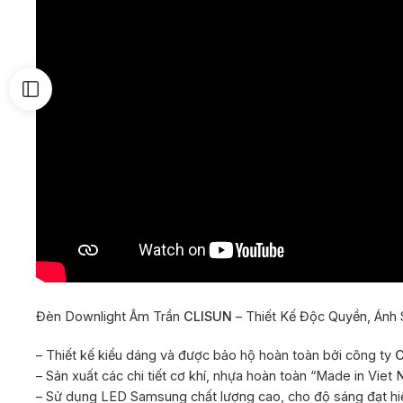
Đèn Downlight Âm Trần
CLISUN
– Thiết Kế Độc Quyền, Ánh
– Thiết kế kiểu dáng và được bảo hộ hoàn toàn bởi công ty
C
– Sản xuất các chi tiết cơ khí, nhựa hoàn toàn “Made in Viet
– Sử dụng LED Samsung chất lượng cao, cho độ sáng đạt hiệu