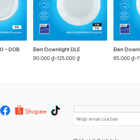
10 – DOB
Đèn Downlight DLE
Đèn Downl
90.000
₫
–
125.000
₫
65.000
₫
–
1